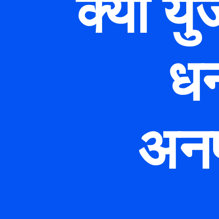
क्या यु
धन
अनफ