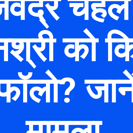
जवेंद्र चहल 
श्री को क
ॉलो? जानें 
मामला