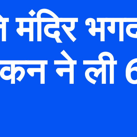
ि मंदिर भगद
ोकन ने ली 