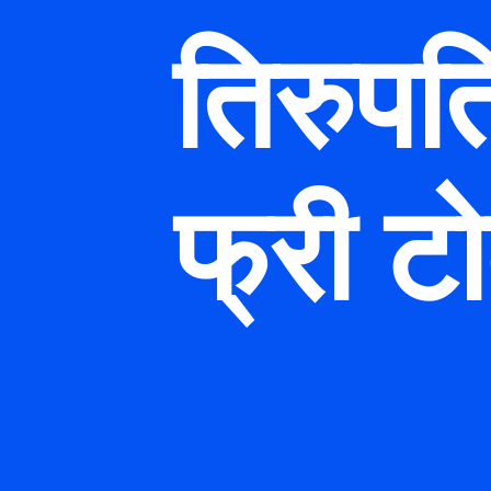
तिरुपत
फ्री ट