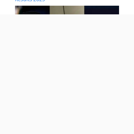
ईरान-इजराइल युद्ध विराम, ट्रंप की चाल या ईरान की
मजबूरी? | Iran Israel War News 2025