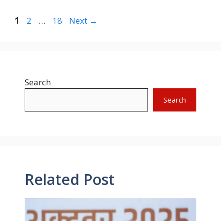
Page
Page
Page
1
2
…
18
Next
→
Search
Search
Related Post