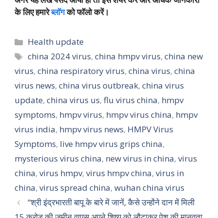
के लिए हमारे
ब्लॉग
को फॉलो करें।
Categories
Health update
Tags
china 2024 virus
,
china hmpv virus
,
china new
virus
,
china respiratory virus
,
china virus
,
china
virus news
,
china virus outbreak
,
china virus
update
,
china virus us
,
flu virus china
,
hmpv
symptoms
,
hmpv virus
,
hmpv virus china
,
hmpv
virus india
,
hmpv virus news
,
HMPV Virus
Symptoms
,
live hmpv virus grips china
,
mysterious virus china
,
new virus in china
,
virus
china
,
virus hmpv
,
virus hmpv china
,
virus in
china
,
virus spread china
,
wuhan china virus
“श्री इंद्रभारती बापू के बारे में जानें, कैसे उन्होंने दान में मिली
15 करोड़ की जमीन वापस अपने शिष्य को लौटाकर पेश की मानवता