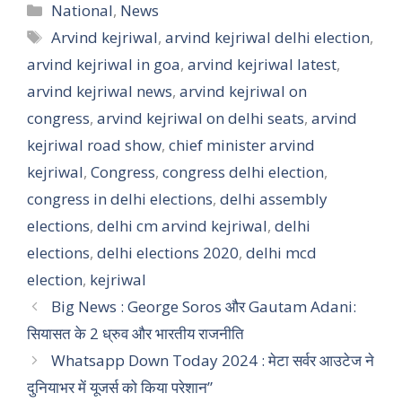
Categories
National
,
News
Tags
Arvind kejriwal
,
arvind kejriwal delhi election
,
arvind kejriwal in goa
,
arvind kejriwal latest
,
arvind kejriwal news
,
arvind kejriwal on
congress
,
arvind kejriwal on delhi seats
,
arvind
kejriwal road show
,
chief minister arvind
kejriwal
,
Congress
,
congress delhi election
,
congress in delhi elections
,
delhi assembly
elections
,
delhi cm arvind kejriwal
,
delhi
elections
,
delhi elections 2020
,
delhi mcd
election
,
kejriwal
Big News : George Soros और Gautam Adani:
सियासत के 2 ध्रुव और भारतीय राजनीति
Whatsapp Down Today 2024 : मेटा सर्वर आउटेज ने
दुनियाभर में यूजर्स को किया परेशान”