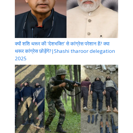
क्यों शशि थरूर की ‘देशभक्ति’ से कांग्रेस परेशान है? क्या
थरूर कांग्रेस छोड़ेंगे?|Shashi tharoor delegation
2025