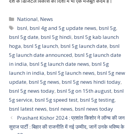
देश के डिजिटल विकास की दिशा में भी एक मजबूत कदम है।
Categories
National
,
News
Tags
bsnl
,
bsnl 4g and 5g update news
,
bsnl 5g
,
bsnl 5g date
,
bsnl 5g hindi
,
bsnl 5g kab launch
hoga
,
bsnl 5g launch
,
bsnl 5g launch date
,
bsnl
5g launch date announced
,
bsnl 5g launch date
in india
,
bsnl 5g launch date news
,
bsnl 5g
launch in india
,
bsnl 5g launch news
,
bsnl 5g new
update
,
bsnl 5g news
,
bsnl 5g news hindi today
,
bsnl 5g news today
,
bsnl 5g on 15th august
,
bsnl
5g service
,
bsnl 5g speed test
,
bsnl 5g testing
,
bsnl latest news
,
bsnl news
,
bsnl news today
Prashant Kishor 2024 : प्रशांत किशोर ने लॉन्च की जन
सुराज पार्टी : बिहार की राजनीति में नई उम्मीद, जानें उनके भविष्य के