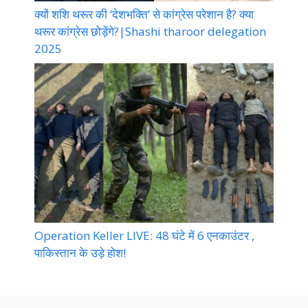
क्यों शशि थरूर की ‘देशभक्ति’ से कांग्रेस परेशान है? क्या
थरूर कांग्रेस छोड़ेंगे?|Shashi tharoor delegation
2025
Operation Keller LIVE: 48 घंटे में 6 एनकाउंटर ,
पाकिस्तान के उड़े होश!