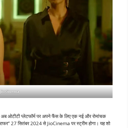
JioCinema
ं, अब ओटीटी प्लेटफॉर्म पर अपने फैंस के लिए एक नई और रोमांचक
्राफर” 27 सितंबर 2024 से JioCinema पर स्ट्रीम होगा। यह शो