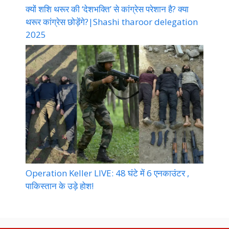
क्यों शशि थरूर की ‘देशभक्ति’ से कांग्रेस परेशान है? क्या
थरूर कांग्रेस छोड़ेंगे?|Shashi tharoor delegation
2025
Operation Keller LIVE: 48 घंटे में 6 एनकाउंटर ,
पाकिस्तान के उड़े होश!