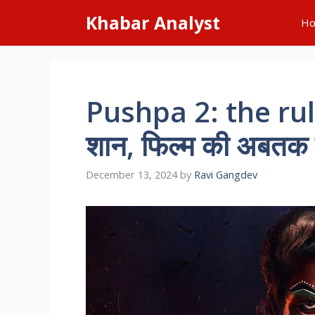
Skip
Khabar Analyst
H
to
content
Pushpa 2: the rule
शान, फिल्म की अबतक 
December 13, 2024
by
Ravi Gangdev