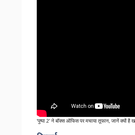
‘पुष्पा 2’ ने बॉक्स ऑफिस पर मचाया तूफान, जानें क्यों है 