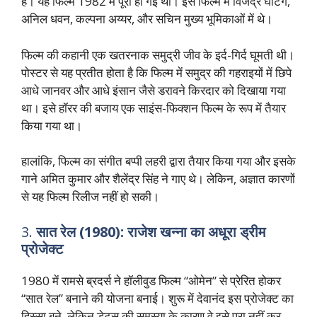
है। यह फिल्म 1982 में पूरी हो गई थी। इस फिल्म में विजेंद्र घाटगे,
अनिल धवन, कल्पना अय्यर, और सचिन मुख्य भूमिकाओं में थे।
फिल्म की कहानी एक खतरनाक समुद्री जीव के इर्द-गिर्द घूमती थी।
पोस्टर से यह प्रतीत होता है कि फिल्म में समुद्र की गहराइयों में छिपे
आधे जानवर और आधे इंसान जैसे डरावने किरदार को दिखाया गया
था। इसे हॉरर की बजाय एक साइंस-फिक्शन फिल्म के रूप में तैयार
किया गया था।
हालांकि, फिल्म का संगीत बप्पी लहरी द्वारा तैयार किया गया और इसके
गाने अमित कुमार और शैलेंद्र सिंह ने गाए थे। लेकिन, अज्ञात कारणों
से यह फिल्म रिलीज नहीं हो सकी।
3.
सात रेल (1980): राजेश खन्ना का अधूरा ड्रीम
प्रोजेक्ट
1980 में रामसे ब्रदर्स ने हॉलीवुड फिल्म “ओमेन” से प्रेरित होकर
“सात रेल” बनाने की योजना बनाई। शुरू में देवानंद इस प्रोजेक्ट का
हिस्सा बने, लेकिन डेट्स की समस्या के कारण वे इसे पूरा नहीं कर