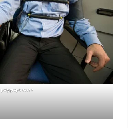
s polygraph test
?