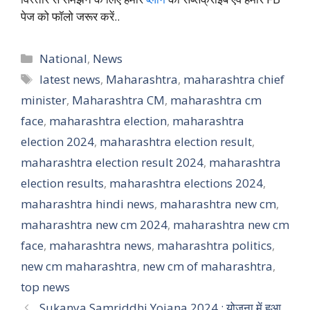
पेज को फॉलो जरूर करें..
Categories
National
,
News
Tags
latest news
,
Maharashtra
,
maharashtra chief
minister
,
Maharashtra CM
,
maharashtra cm
face
,
maharashtra election
,
maharashtra
election 2024
,
maharashtra election result
,
maharashtra election result 2024
,
maharashtra
election results
,
maharashtra elections 2024
,
maharashtra hindi news
,
maharashtra new cm
,
maharashtra new cm 2024
,
maharashtra new cm
face
,
maharashtra news
,
maharashtra politics
,
new cm maharashtra
,
new cm of maharashtra
,
top news
Sukanya Samriddhi Yojana 2024 : योजना में हुआ