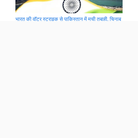
भारत की वॉटर स्ट्राइक से पाकिस्तान में मची तबाही, चिनाब
नदी बनी काल!| India Water Strike 2025:
कांग्रेस की करारी हार, AAP की ऐतिहासिक जीत और BJP
का चुपचाप गेम, पढ़े पूरा विश्लेषण| Gujarat Bypoll
Results 2025