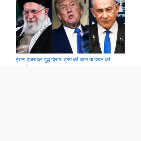
ईरान-इजराइल युद्ध विराम, ट्रंप की चाल या ईरान की
मजबूरी? | Iran Israel War News 2025