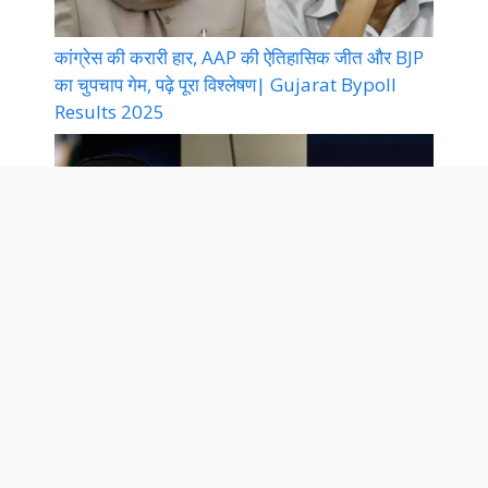
कांग्रेस की करारी हार, AAP की ऐतिहासिक जीत और BJP
का चुपचाप गेम, पढ़े पूरा विश्लेषण| Gujarat Bypoll
Results 2025
ईरान-इजराइल युद्ध विराम, ट्रंप की चाल या ईरान की
मजबूरी? | Iran Israel War News 2025