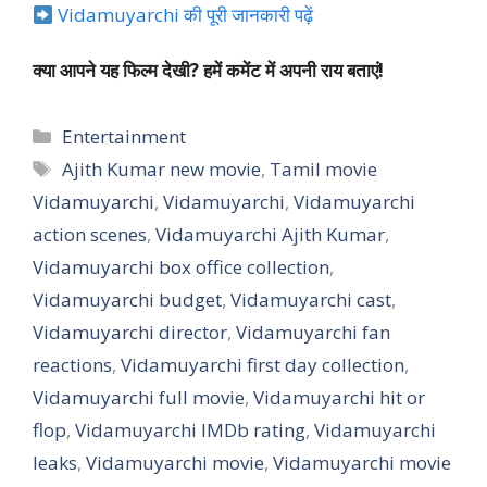
Vidamuyarchi की पूरी जानकारी पढ़ें
क्या आपने यह फिल्म देखी? हमें कमेंट में अपनी राय बताएं!
Categories
Entertainment
Tags
Ajith Kumar new movie
,
Tamil movie
Vidamuyarchi
,
Vidamuyarchi
,
Vidamuyarchi
action scenes
,
Vidamuyarchi Ajith Kumar
,
Vidamuyarchi box office collection
,
Vidamuyarchi budget
,
Vidamuyarchi cast
,
Vidamuyarchi director
,
Vidamuyarchi fan
reactions
,
Vidamuyarchi first day collection
,
Vidamuyarchi full movie
,
Vidamuyarchi hit or
flop
,
Vidamuyarchi IMDb rating
,
Vidamuyarchi
leaks
,
Vidamuyarchi movie
,
Vidamuyarchi movie